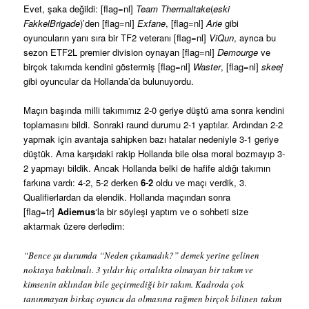
Evet, şaka değildi: [flag=nl]
Team Thermaltake
(
eski
FakkelBrigade
)’den [flag=nl]
Exfane
, [flag=nl]
Arie
gibi
oyuncuların yanı sıra bir TF2 veteranı [flag=nl]
ViQun
, ayrıca bu
sezon ETF2L premier division oynayan [flag=nl]
Demourge
ve
birçok takımda kendini göstermiş [flag=nl]
Waster
, [flag=nl]
skeej
gibi oyuncular da Hollanda’da bulunuyordu.
Maçın başında milli takımımız 2-0 geriye düştü ama sonra kendini
toplamasını bildi. Sonraki raund durumu 2-1 yaptılar. Ardından 2-2
yapmak için avantaja sahipken bazı hatalar nedeniyle 3-1 geriye
düştük. Ama karşıdaki rakip Hollanda bile olsa moral bozmayıp 3-
2 yapmayı bildik. Ancak Hollanda belki de hafife aldığı takımın
farkına vardı: 4-2, 5-2 derken
6-2
oldu ve maçı verdik, 3.
Qualifierlardan da elendik. Hollanda maçından sonra
[flag=tr]
Adiemus
‘la bir söyleşi yaptım ve o sohbeti size
aktarmak üzere derledim:
“Bence şu durumda “Neden çıkamadık?” demek yerine gelinen
noktaya bakılmalı. 3 yıldır hiç ortalıkta olmayan bir takım ve
kimsenin aklından bile geçirmediği bir takım. Kadroda çok
tanınmayan birkaç oyuncu da olmasına rağmen birçok bilinen takım