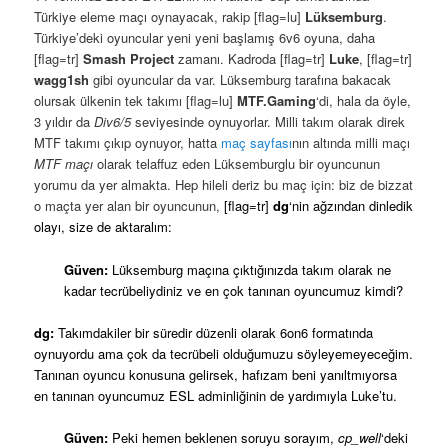
Türkiye eleme maçı oynayacak, rakip [flag=lu]
Lüksemburg
.
Türkiye’deki oyuncular yeni yeni başlamış 6v6 oyuna, daha
[flag=tr]
Smash Project
zamanı. Kadroda [flag=tr]
Luke
, [flag=tr]
wagg1sh
gibi oyuncular da var. Lüksemburg tarafına bakacak
olursak ülkenin tek takımı [flag=lu]
MTF.Gaming
‘di, hala da öyle,
3 yıldır da
Div6/5
seviyesinde oynuyorlar. Milli takım olarak direk
MTF takımı çıkıp oynuyor, hatta
maç sayfası
nın altında milli maçı
MTF maçı
olarak telaffuz eden Lüksemburglu bir oyuncunun
yorumu da yer almakta. Hep hileli deriz bu maç için: biz de bizzat
o maçta yer alan bir oyuncunun,
[flag=tr]
dg
‘nin ağzından dinledik
olayı, size de aktaralım:
Güven:
Lüksemburg
maçına çıktığınızda takım olarak ne
kadar tecrübeliydiniz ve en çok tanınan oyuncumuz kimdi?
dg:
Takımdakiler bir süredir düzenli olarak 6on6 formatında
oynuyordu ama çok da tecrübeli olduğumuzu söyleyemeyeceğim.
Tanınan oyuncu konusuna gelirsek, hafızam beni yanıltmıyorsa
en tanınan oyuncumuz ESL adminliğinin de yardımıyla Luke’tu.
Güven:
Peki hemen beklenen soruyu sorayım,
cp_well
‘deki