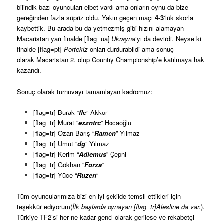
bilindik bazı oyuncuları elbet vardı ama onların oynu da bize
gereğinden fazla süpriz oldu. Yakın geçen maçı
4-3
‘lük skorla
kaybettik. Bu arada bu da yetmezmiş gibi hızını alamayan
Macaristan yarı finalde [flag=ua]
Ukrayna
‘yı da devirdi. Neyse ki
finalde [flag=pt]
Portekiz
onları durdurabildi ama sonuç
olarak Macaristan 2. olup Country Championship’e katılmaya hak
kazandı.
Sonuç olarak turnuvayı tamamlayan kadromuz:
[flag=tr] Burak “
fle
” Akkor
[flag=tr] Murat “
exzntrc
” Hocaoğlu
[flag=tr] Ozan Barış “
Ramon
” Yılmaz
[flag=tr] Umut “
dg
” Yılmaz
[flag=tr] Kerim “
Adiemus
” Çepni
[flag=tr] Gökhan “
Forza
“
[flag=tr] Yüce “
Ruzen
“
Tüm oyuncularımıza bizi en iyi şekilde temsil ettikleri için
teşekkür ediyorum(
İlk başlarda oynayan [flag=tr]Alesline da var.
).
Türkiye TF2’si her ne kadar genel olarak gerilese ve rekabetçi