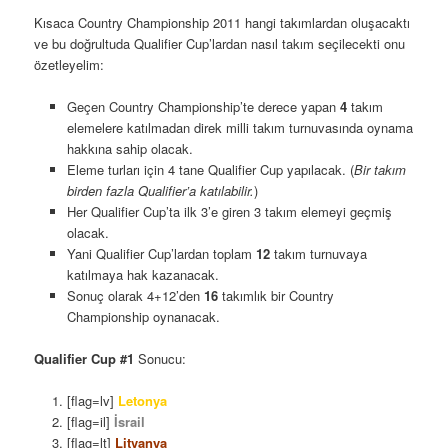
Kısaca Country Championship 2011 hangi takımlardan oluşacaktı
ve bu doğrultuda Qualifier Cup’lardan nasıl takım seçilecekti onu
özetleyelim:
Geçen Country Championship’te derece yapan
4
takım
elemelere katılmadan direk milli takım turnuvasında oynama
hakkına sahip olacak.
Eleme turları için 4 tane Qualifier Cup yapılacak. (
Bir takım
birden fazla Qualifier’a katılabilir.
)
Her Qualifier Cup’ta ilk 3’e giren 3 takım elemeyi geçmiş
olacak.
Yani Qualifier Cup’lardan toplam
12
takım turnuvaya
katılmaya hak kazanacak.
Sonuç olarak 4+12’den
16
takımlık bir Country
Championship oynanacak.
Qualifier Cup #1
Sonucu:
[flag=lv]
Letonya
[flag=il]
İsrail
[flag=lt]
Litvanya