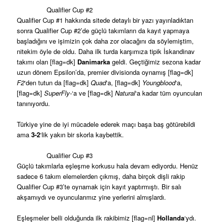
Qualifier Cup #2
Qualifier Cup #1 hakkında sitede detaylı bir yazı yayınladıktan
sonra Qualifier Cup #2’de güçlü takımların da kayıt yapmaya
başladığını ve işimizin çok daha zor olacağını da söylemiştim,
nitekim öyle de oldu. Daha ilk turda karşımıza tipik İskandinav
takımı olan [flag=dk]
Danimarka
geldi. Geçtiğimiz sezona kadar
uzun dönem Epsilon’da, premier divisionda oynamış [flag=dk]
F2
‘den tutun da [flag=dk]
Quad
‘a, [flag=dk]
Youngblood
‘a,
[flag=dk]
SuperFly-
‘a ve [flag=dk]
Natural
‘a kadar tüm oyuncuları
tanınıyordu.
Türkiye yine de iyi mücadele ederek maçı başa baş götürebildi
ama
3-2
‘lik yakın bir skorla kaybettik.
Qualifier Cup #3
Güçlü takımlarla eşleşme korkusu hala devam ediyordu. Henüz
sadece 6 takım elemelerden çıkmış, daha birçok dişli rakip
Qualifier Cup #3’te oynamak için kayıt yaptırmıştı. Bir salı
akşamıydı ve oyuncularımız yine yerlerini almışlardı.
Eşleşmeler belli olduğunda ilk rakibimiz [flag=nl]
Hollanda
‘ydı.