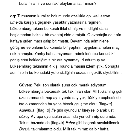
kural ihlalini ve sonraki olayları anlatır mısın?
dg:
Turnuvanın kurallar bölümünde özellikle cp_well
setup
time
‘da karşıya geçmek yasaktır yazmasına rağmen,
Lüksemburg takımı bu kuralı ihlal etmiş ve midfight daha
başlamadan haksız bir avantaj elde etmiştir. O avantajla da kafa
kafaya giden maçı galip bitirmiştir. Devamında adminlerle
görüşme ve onların bu konuda bir yaptırım uygulamamaları maçı
noktalamıştır. Yanlış hatırlamıyorsam adminlerin bu konudaki
görüşlerini beklediğimiz bir ara oynamayı durdurmuş ve
Lüksemburg takımının 4 kişi round almasını izlemiştik. Sonuçta
adminlerin bu konudaki yetersizliğinin cezasını çektik diyebilirim.
Güven:
Peki son olarak şunu çok merak ediyorum.
Lüksemburg’a bakarsak tek takımları olan MTF.Gaming çok
uzun zamandır hep aynı yerde sayıyor, Türkiye cephesinde
ise o zamandan bu yana birçok gelişme oldu: [flag=tr]
Adiemus
, [flag=tr]
fle
gibi oyuncular bireysel olarak üst
düzey Avrupa oyuncuları arasında yer edinmiş durumda.
Takım bazında da [flag=tr]
Fubar
gibi başarılı sayılabilecek
Div2/3
takımlarımız oldu. Milli takımımız da bir hafta