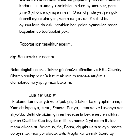
kadar milli takıma yükselebilen birkaç oyuncu var, gerisi
yine 3 yıl önce oynayan nesil. Onun dışında yetişen çok
önemli oyuncular yok, varsa da çok az. Kaldı ki bu
oyuncuların da eski nesilden beri gelen oyuncular kadar
başarıları ve tecrübeleri yok.
Röportaj için teşekkür ederim.
dg:
Ben teşekkür ederim.
Neler değişti neler… Tekrar günümüze dönelim ve ESL Country
Championship 2011’e katılmak için mücadele ettiğimiz
elemelerde ne yaptığımıza bakalım.
Qualifier Cup #1
İlk eleme turnuvasıydı ve birçok güçlü takım kayıt yaptırmamıştı.
Yine de İspanya, İsrail, Fransa, Rusya, Letonya ve Litvanya yer
alıyordu. Belki de bizim için en heyecanla beklenen, en dikkat
çeken Qualifier Cup buydu: milli takımımız 3 yıl sonra ilk kez
maça çıkacaktı. Adiemus, fle, Forza, dg gibi ustalar aynı maçta
ve aynı takımda yer alacaklardı. Maçta kullanmak üzere ay