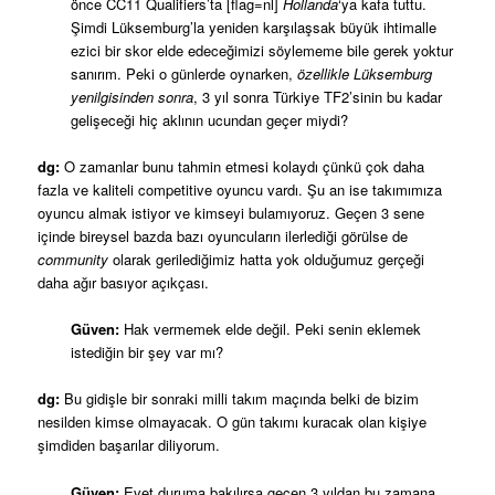
önce CC11 Qualifiers’ta [flag=nl]
Hollanda
‘ya kafa tuttu.
Şimdi Lüksemburg’la yeniden karşılaşsak büyük ihtimalle
ezici bir skor elde edeceğimizi söylememe bile gerek yoktur
sanırım. Peki o günlerde oynarken,
özellikle Lüksemburg
yenilgisinden sonra
, 3 yıl sonra Türkiye TF2’sinin bu kadar
gelişeceği hiç aklının ucundan geçer miydi?
dg:
O zamanlar bunu tahmin etmesi kolaydı çünkü çok daha
fazla ve kaliteli competitive oyuncu vardı. Şu an ise takımımıza
oyuncu almak istiyor ve kimseyi bulamıyoruz. Geçen 3 sene
içinde bireysel bazda bazı oyuncuların ilerlediği görülse de
community
olarak gerilediğimiz hatta yok olduğumuz gerçeği
daha ağır basıyor açıkçası.
Güven:
Hak vermemek elde değil. Peki senin eklemek
istediğin bir şey var mı?
dg:
Bu gidişle bir sonraki milli takım maçında belki de bizim
nesilden kimse olmayacak. O gün takımı kuracak olan kişiye
şimdiden başarılar diliyorum.
Güven:
Evet duruma bakılırsa geçen 3 yıldan bu zamana