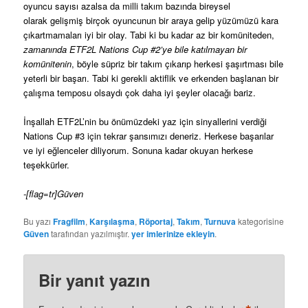
oyuncu sayısı azalsa da milli takım bazında bireysel
olarak gelişmiş birçok oyuncunun bir araya gelip yüzümüzü kara
çıkartmamaları iyi bir olay. Tabi ki bu kadar az bir komüniteden,
zamanında ETF2L Nations Cup #2’ye bile katılmayan bir
komünitenin
, böyle süpriz bir takım çıkarıp herkesi şaşırtması bile
yeterli bir başarı. Tabi ki gerekli aktiflik ve erkenden başlanan bir
çalışma temposu olsaydı çok daha iyi şeyler olacağı bariz.
İnşallah ETF2L’nin bu önümüzdeki yaz için sinyallerini verdiği
Nations Cup #3 için tekrar şansımızı deneriz. Herkese başarılar
ve iyi eğlenceler diliyorum. Sonuna kadar okuyan herkese
teşekkürler.
-[flag=tr]Güven
Bu yazı
Fragfilm
,
Karşılaşma
,
Röportaj
,
Takım
,
Turnuva
kategorisine
Güven
tarafından yazılmıştır.
yer imlerinize ekleyin
.
Bir yanıt yazın