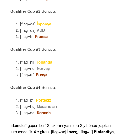
Qualifier Cup #2
Sonucu:
[flag=es]
İspanya
[flag=us]
ABD
[flag=fr]
Fransa
Qualifier Cup #3
Sonucu:
[flag=nl]
Hollanda
[flag=no]
Norveç
[flag=ru]
Rusya
Qualifier Cup #4
Sonucu:
[flag=pt]
Portekiz
[flag=hu]
Macaristan
[flag=ca]
Kanada
Elemeleri geçen bu 12 takımın yanı sıra 2 yıl önce yapılan
turnuvada ilk 4’e giren: [flag=se]
İsveç
, [flag=fi]
Finlandiya
,