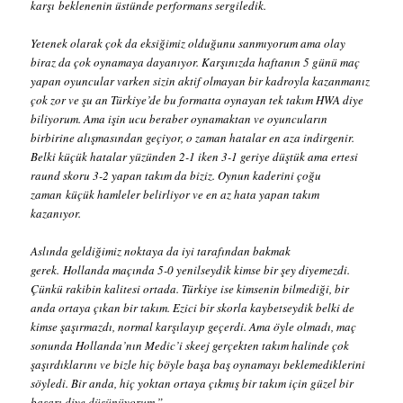
karşı beklenenin üstünde performans sergiledik.
Yetenek olarak çok da eksiğimiz olduğunu sanmıyorum ama olay
biraz da çok oynamaya dayanıyor. Karşınızda haftanın 5 günü maç
yapan oyuncular varken sizin aktif olmayan bir kadroyla kazanmanız
çok zor ve şu an Türkiye’de bu formatta oynayan tek takım HWA diye
biliyorum. Ama işin ucu beraber oynamaktan ve oyuncuların
birbirine alışmasından geçiyor, o zaman hatalar en aza indirgenir.
Belki küçük hatalar yüzünden 2-1 iken 3-1 geriye düştük ama ertesi
raund skoru 3-2 yapan takım da biziz. Oynun kaderini çoğu
zaman küçük hamleler belirliyor ve en az hata yapan takım
kazanıyor.
Aslında geldiğimiz noktaya da iyi tarafından bakmak
gerek. Hollanda maçında 5-0 yenilseydik kimse bir şey diyemezdi.
Çünkü rakibin kalitesi ortada. Türkiye ise kimsenin bilmediği, bir
anda ortaya çıkan bir takım. Ezici bir skorla kaybetseydik belki de
kimse şaşırmazdı, normal karşılayıp geçerdi. Ama öyle olmadı, maç
sonunda Hollanda’nın Medic’i skeej gerçekten takım halinde çok
şaşırdıklarını ve bizle hiç böyle başa baş oynamayı beklemediklerini
söyledi. Bir anda, hiç yoktan ortaya çıkmış bir takım için güzel bir
başarı diye düşünüyorum.”