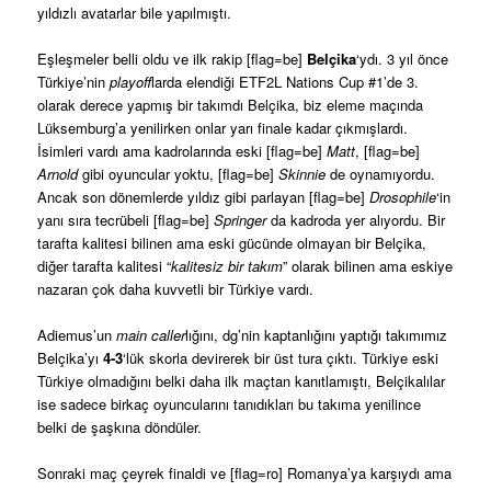
yıldızlı avatarlar bile yapılmıştı.
Eşleşmeler belli oldu ve ilk rakip [flag=be]
Belçika
‘ydı. 3 yıl önce
Türkiye’nin
playoff
larda elendiği ETF2L Nations Cup #1’de 3.
olarak derece yapmış bir takımdı Belçika, biz eleme maçında
Lüksemburg’a yenilirken onlar yarı finale kadar çıkmışlardı.
İsimleri vardı ama kadrolarında eski [flag=be]
Matt
, [flag=be]
Arnold
gibi oyuncular yoktu, [flag=be]
Skinnie
de oynamıyordu.
Ancak son dönemlerde yıldız gibi parlayan [flag=be]
Drosophile
‘in
yanı sıra tecrübeli [flag=be]
Springer
da kadroda yer alıyordu. Bir
tarafta kalitesi bilinen ama eski gücünde olmayan bir Belçika,
diğer tarafta kalitesi “
kalitesiz bir takım
” olarak bilinen ama eskiye
nazaran çok daha kuvvetli bir Türkiye vardı.
Adiemus’un
main caller
lığını, dg’nin kaptanlığını yaptığı takımımız
Belçika’yı
4-3
‘lük skorla devirerek bir üst tura çıktı. Türkiye eski
Türkiye olmadığını belki daha ilk maçtan kanıtlamıştı, Belçikalılar
ise sadece birkaç oyuncularını tanıdıkları bu takıma yenilince
belki de şaşkına döndüler.
Sonraki maç çeyrek finaldi ve [flag=ro] Romanya’ya karşıydı ama