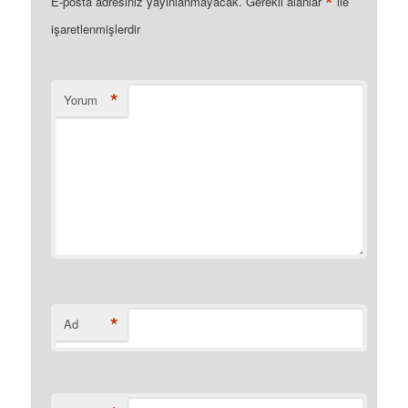
*
E-posta adresiniz yayınlanmayacak.
Gerekli alanlar
ile
işaretlenmişlerdir
*
Yorum
*
Ad