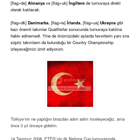
[flag=de]
Almanya
ve [flag=uk]
İngiltere
de turnuvaya direkt
olarak katılacak.
[flag=dk]
Danimarka
, [flag=ie]
İrlanda
, [flag=ua]
Ukrayna
gibi
bazı önemli takımlar Qualifierlar sonucunda turnuvaya katılma
hakkı edinemedi. Yine de önümüzdeki aylarda favorilerin yanı sıra
süpriz takımların da bulunduğu bir Country Championship
izleyeceğimizi ümit ediyorum.
Türkiye’nin ne yaptığını birazdan adım adım inceleyeceğiz, ama
önce 3 yıl önceye gidelim.
14 Temmuz 2008. ETF2L’nin ilk Nations Cup turnuvasında