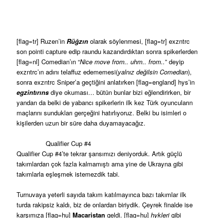
[flag=tr] Ruzen’in
Rüğzın
olarak söylenmesi, [flag=tr] exzntrc
son pointi capture edip raundu kazandırdıktan sonra spikerlerden
[flag=nl] Comedian’ın “
Nice move from.. uhm.. from..
” deyip
exzntrc’ın adını telaffuz edememesi(
yalnız değilsin Comedian
),
sonra exzntrc Sniper’a geçtiğini anlatırken [flag=england] hys’in
egzintırıns
diye okuması… bütün bunlar bizi eğlendirirken, bir
yandan da belki de yabancı spikerlerin ilk kez Türk oyuncuların
maçlarını sundukları gerçeğini hatırlıyoruz. Belki bu isimleri o
kişilerden uzun bir süre daha duyamayacağız.
Qualifier Cup #4
Qualifier Cup #4’te tekrar şansımızı deniyorduk. Artık güçlü
takımlardan çok fazla kalmamıştı ama yine de Ukrayna gibi
takımlarla eşleşmek istemezdik tabi.
Turnuvaya yeterli sayıda takım katılmayınca bazı takımlar ilk
turda rakipsiz kaldı, biz de onlardan biriydik. Çeyrek finalde ise
karşımıza [flag=hu]
Macaristan
geldi. [flag=hu]
hykleri
gibi