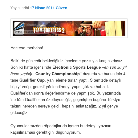
Yayın tarihi
17 Nisan 2011
Güven
Herkese merhaba!
Belki de günlerdir beklediğiniz inceleme yazısıyla karşınızdayız.
Son iki hafta içerisinde
Electronic Sports League
–
en son iki yıl
önce yaptığı
–
Country Championship
‘i duyurdu ve bunun için 4
tane
Qualifier Cup
, yani eleme turları yaptı. Sitemizde detaylı
bilgiyi verip, gerekli yönlendirmeyi yapmıştık ve hatta 1.
Qualifier’dan sonra değerlendirme de yapmıştık. Bu yazımızda
ise tüm Qualifierları özetleyeceğiz, geçmişten bugüne Türkiye
takımı nereden nereye geldi, hepsini anlatacağız, 2 yıl geriye
gideceğiz.
Oyuncularımızdan röportajlar da içeren bu detaylı yazının
kaçırılmaması gerektiğini düşünüyorum.