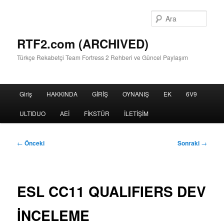
Birincil
içeriğe
Ara
geç
RTF2.com (ARCHIVED)
Türkçe Rekabetçi Team Fortress 2 Rehberi ve Güncel Paylaşım
Ana
Giriş
HAKKINDA
GİRİŞ
OYNANIŞ
EK
6V9
menü
ULTIDUO
AEİ
FİKSTÜR
İLETİŞİM
Yazı
←
Önceki
Sonraki
→
dolaşımı
ESL CC11 QUALIFIERS DEV
İNCELEME