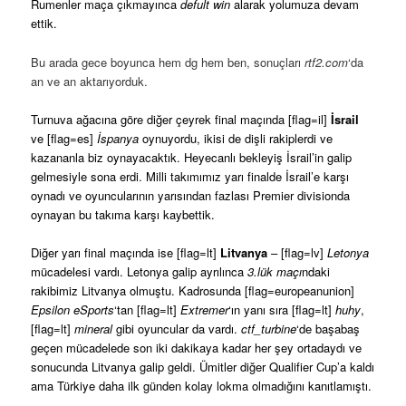
Rumenler maça çıkmayınca
defult win
alarak yolumuza devam
ettik.
Bu arada gece boyunca hem dg hem ben, sonuçları
rtf2.com
‘da
an ve an aktarıyorduk.
Turnuva ağacına göre diğer çeyrek final maçında [flag=il]
İsrail
ve [flag=es]
İspanya
oynuyordu, ikisi de dişli rakiplerdi ve
kazananla biz oynayacaktık. Heyecanlı bekleyiş İsrail’in galip
gelmesiyle sona erdi. Milli takımımız yarı finalde İsrail’e karşı
oynadı ve oyuncularının yarısından fazlası Premier divisionda
oynayan bu takıma karşı kaybettik.
Diğer yarı final maçında ise [flag=lt]
Litvanya
– [flag=lv]
Letonya
mücadelesi vardı. Letonya galip ayrılınca
3.lük maçı
ndaki
rakibimiz Litvanya olmuştu. Kadrosunda [flag=europeanunion]
Epsilon eSports
‘tan [flag=lt]
Extremer
‘ın yanı sıra [flag=lt]
huhy
,
[flag=lt]
mineral
gibi oyuncular da vardı.
ctf_turbine
‘de başabaş
geçen mücadelede son iki dakikaya kadar her şey ortadaydı ve
sonucunda Litvanya galip geldi. Ümitler diğer Qualifier Cup’a kaldı
ama Türkiye daha ilk günden kolay lokma olmadığını kanıtlamıştı.