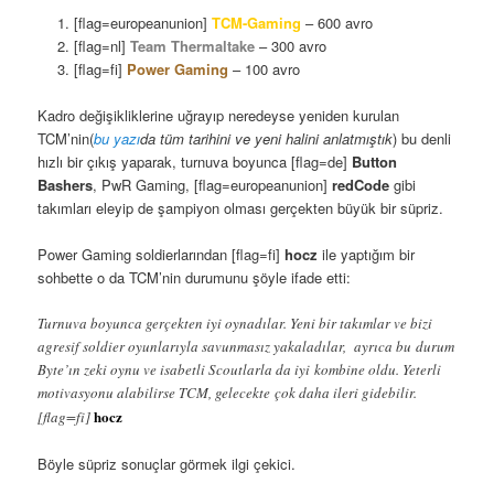
[flag=europeanunion]
TCM-Gaming
– 600 avro
[flag=nl]
Team Thermaltake
– 300 avro
[flag=fi]
Power Gaming
– 100 avro
Kadro değişikliklerine uğrayıp neredeyse yeniden kurulan
TCM’nin(
bu yazı
da tüm tarihini ve yeni halini anlatmıştık
) bu denli
hızlı bir çıkış yaparak, turnuva boyunca [flag=de]
Button
Bashers
, PwR Gaming, [flag=europeanunion]
redCode
gibi
takımları eleyip de şampiyon olması gerçekten büyük bir süpriz.
Power Gaming soldierlarından [flag=fi]
hocz
ile yaptığım bir
sohbette o da TCM’nin durumunu şöyle ifade etti:
Turnuva boyunca gerçekten iyi oynadılar. Yeni bir takımlar ve bizi
agresif soldier oyunlarıyla savunmasız yakaladılar, ayrıca bu durum
Byte’ın zeki oynu ve isabetli Scoutlarla da iyi kombine oldu. Yeterli
motivasyonu alabilirse TCM, gelecekte çok daha ileri gidebilir.
hocz
[flag=fi]
Böyle süpriz sonuçlar görmek ilgi çekici.