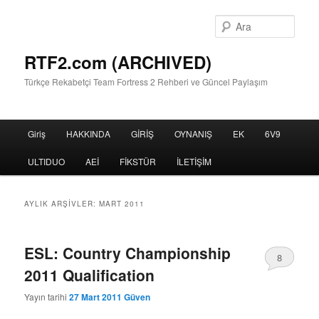
Birincil
İkincil
içeriğe
içeriğe
Ara
geç
geç
RTF2.com (ARCHIVED)
Türkçe Rekabetçi Team Fortress 2 Rehberi ve Güncel Paylaşım
Ana
Giriş
HAKKINDA
GİRİŞ
OYNANIŞ
EK
6V9
menü
ULTIDUO
AEİ
FİKSTÜR
İLETİŞİM
AYLIK ARŞIVLER:
MART 2011
ESL: Country Championship
8
2011 Qualification
Yayın tarihi
27 Mart 2011
Güven