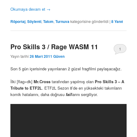
Okumaya devam et
→
Röportaj
,
Söylenti
,
Takım
,
Turnuva
kategorisine gönderildi
|
8
Yanıt
Pro Skills 3 / Rage WASM 11
1
Yayın tarihi
26 Mart 2011
Güven
Son 5 gün içerisinde yayınlanan 2 güzel fragfilmi paylaşacağız.
İlki [flag=dk]
Mr.Cross
tarafından yapılmış olan
Pro Skills 3 – A
Tribute to ETF2L
. ETF2L Sezon 8’de en yüksekteki takımların
komik hatalarını, daha doğrusu
fail
larını sergiliyor.