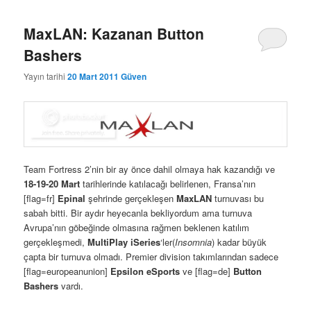
MaxLAN: Kazanan Button
Bashers
Yayın tarihi
20 Mart 2011
Güven
Team Fortress 2’nin bir ay önce dahil olmaya hak kazandığı ve
18-19-20 Mart
tarihlerinde katılacağı belirlenen, Fransa’nın
[flag=fr]
Epinal
şehrinde gerçekleşen
MaxLAN
turnuvası bu
sabah bitti. Bir aydır heyecanla bekliyordum ama turnuva
Avrupa’nın göbeğinde olmasına rağmen beklenen katılım
gerçekleşmedi,
MultiPlay iSeries
‘ler(
Insomnia
) kadar büyük
çapta bir turnuva olmadı. Premier division takımlarından sadece
[flag=europeanunion]
Epsilon eSports
ve [flag=de]
Button
Bashers
vardı.