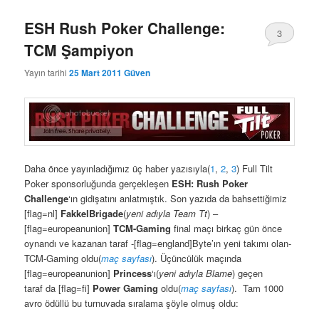
ESH Rush Poker Challenge:
3
TCM Şampiyon
Yayın tarihi
25 Mart 2011
Güven
Daha önce yayınladığımız üç haber yazısıyla(
1
,
2
,
3
) Full Tilt
Poker sponsorluğunda gerçekleşen
ESH: Rush Poker
Challenge
‘ın gidişatını anlatmıştık. Son yazıda da bahsettiğimiz
[flag=nl]
FakkelBrigade
(
yeni adıyla Team Tt
) –
[flag=europeanunion]
TCM-Gaming
final maçı birkaç gün önce
oynandı ve kazanan taraf -[flag=england]Byte’ın yeni takımı olan-
TCM-Gaming oldu(
maç sayfası
). Üçüncülük maçında
[flag=europeanunion]
Princess
‘ı(
yeni adıyla Blame
) geçen
taraf da [flag=fi]
Power Gaming
oldu(
maç sayfası
). Tam 1000
avro ödüllü bu turnuvada sıralama şöyle olmuş oldu: