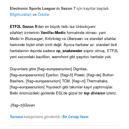
Electronic Sports League
‘de
Sezon 7
için kayıtlar başladı.
Bilgi(kurallar)
ve
Ödüller
ETF2L Sezon 9
‘dan en büyük farkı ise Unlock(
yeni
silahlar
) izinlerinin
Vanilla+Medic
formatında olması: yani
Medic’in
Blutsauger
,
Kritzkrieg
ve
Übersaw
‘ı ve standart silahlar
haricinde hiçbir silah izinli değil. Ayrıca haritalar az: standart 6v6
haritalarının dışında sadece
cp_snakewater
süpriz olmuş, ETF2L
yeni sezondaki
bazillion
,
warmfront
gibi şaşırtıcı haritalar yok.
Duyumlara göre [flag=europeanunion] Dignitas,
[flag=europeanunion] Epsilon, [flag=fi] Power, [flag=de] Button
Bashers, [flag=europeanunion] TCM, [flag=nl] Thermaltake,
[flag=europeanunion] Yoyotech gibi takımlar kayıt yaptırmışlar.
Belki önümüzdeki günlerde ESL’de güzel bir
top division
izleriz.
-[flag=tr]Güven
Turnuva
kategorisine gönderildi
|
Bir Cevap Yazın