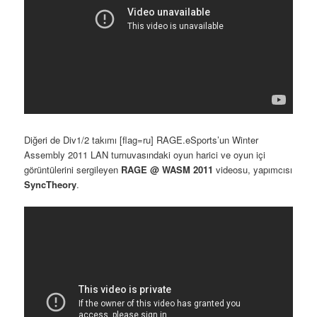
Diğeri de Div1/2 takımı [flag=ru] RAGE.eSports’un Winter
Assembly 2011 LAN turnuvasındaki oyun harici ve oyun içi
görüntülerini sergileyen
RAGE @ WASM 2011
videosu, yapımcısı
SyncTheory
.