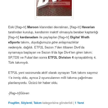
Eski [flag=tr]
Maroon
klanından devralınan, [flag=tr]
Havarian
tarafından kurulup, kendisinin inaktif olmasıyla beraber kaptanlığı
[flag=tr]
kardanadam
ile paylaşılan [flag=tr]
Digital Wrath
eSports
takımı,
duyduğumuza göre anlaşmazlıklar
nedeniyle
, dağıldı. ETF2L Sezon 7’den itibaren Div6’da
oynamaya başlayan ve Sezon 9’da lige Div4’ten giren takım;
SP,TDS ve Fubar’dan sonra
ETF2L Division 4
oynayabilmiş 4.
Türk takımıydı.
ETF2L yeni sezonunda aktif olarak oynayan Türk takımı sayımız
1’e inmiş oldu, ayrıca 2 oyuncularının milli takıma çağırılması
planlanıyordu. Üzücü bir haber oldu.
-[flag=tr]Güven
Fragfilm
,
Söylenti
,
Takım
kategorisine gönderildi
|
1
Yanıt