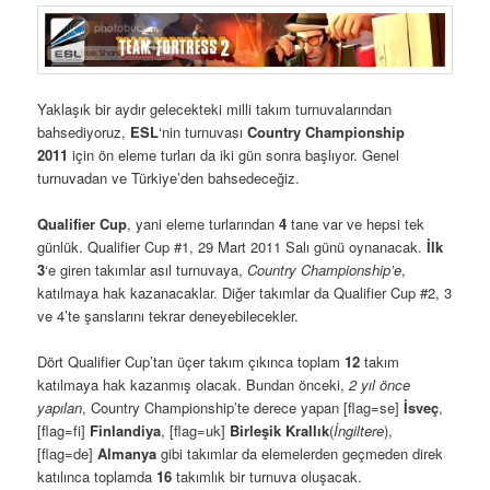
Yaklaşık bir aydır gelecekteki milli takım turnuvalarından
bahsediyoruz,
ESL
‘nin turnuvası
Country Championship
2011
içi
n ön eleme turları da iki gün sonra başlıyor. Genel
turnuvadan ve Türkiye’den bahsedeceğiz.
Qualifier Cup
, yani eleme turlarından
4
tane var ve hepsi tek
günlük. Qualifier Cup #1, 29 Mart 2011 Salı günü oynanacak.
İlk
3
‘e giren takımlar asıl turnuvaya,
Country Championship’e
,
katılmaya hak kazanacaklar. Diğer takımlar da Qualifier Cup #2, 3
ve 4’te şanslarını tekrar deneyebilecekler.
Dört Qualifier Cup’tan üçer takım çıkınca toplam
12
takım
katılmaya hak kazanmış olacak. Bundan önceki,
2 yıl önce
yapılan
, Country Championship’te derece yapan [flag=se]
İsveç
,
[flag=fi]
Finlandiya
, [flag=uk]
Birleşik Krallık
(
İngiltere
),
[flag=de]
Almanya
gibi takımlar da elemelerden geçmeden direk
katılınca toplamda
16
takımlık bir turnuva oluşacak.