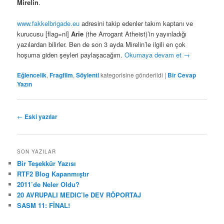
Mirelin
.
www.fakkelbrigade.eu
adresini takip edenler takım kaptanı ve
kurucusu [flag=nl]
Arie
(the Arrogant Atheist)’in yayınladığı
yazılardan bilirler. Ben de son 3 ayda Mirelin’le ilgili en çok
hoşuma giden şeyleri paylaşacağım.
Okumaya devam et
→
Eğlencelik
,
Fragfilm
,
Söylenti
kategorisine gönderildi
|
Bir Cevap
Yazın
Yazı
←
Eski yazılar
dolaşımı
SON YAZILAR
Bir Teşekkür Yazısı
RTF2 Blog Kapanmıştır
2011’de Neler Oldu?
20 AVRUPALI MEDIC’le DEV RÖPORTAJ
SASM 11: FİNAL!