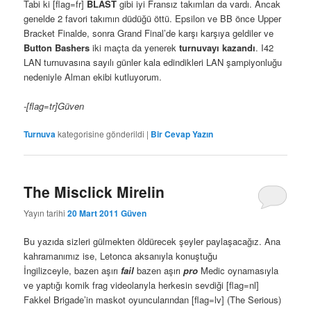
Tabi ki [flag=fr]
BLAST
gibi iyi Fransız takımları da vardı. Ancak
genelde 2 favori takımın düdüğü öttü. Epsilon ve BB önce Upper
Bracket Finalde, sonra Grand Final’de karşı karşıya geldiler ve
Button Bashers
iki maçta da yenerek
turnuvayı kazandı
. I42
LAN turnuvasına sayılı günler kala edindikleri LAN şampiyonluğu
nedeniyle Alman ekibi kutluyorum.
-[flag=tr]Güven
Turnuva
kategorisine gönderildi
|
Bir Cevap Yazın
The Misclick Mirelin
Yayın tarihi
20 Mart 2011
Güven
Bu yazıda sizleri gülmekten öldürecek şeyler paylaşacağız. Ana
kahramanımız ise, Letonca aksanıyla konuştuğu
İngilizceyle, bazen aşırı
fail
bazen aşırı
pro
Medic oynamasıyla
ve yaptığı komik frag videolarıyla herkesin sevdiği [flag=nl]
Fakkel Brigade’in maskot oyuncularından [flag=lv] (The Serious)