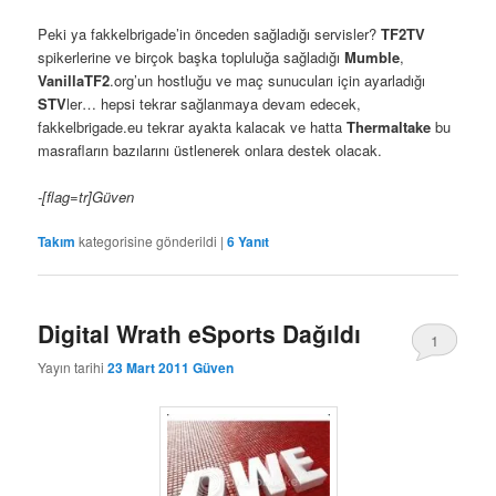
Peki ya fakkelbrigade’in önceden sağladığı servisler?
TF2TV
spikerlerine ve birçok başka topluluğa sağladığı
Mumble
,
VanillaTF2
.org’un hostluğu ve maç sunucuları için ayarladığı
STV
ler… hepsi tekrar sağlanmaya devam edecek,
fakkelbrigade.eu tekrar ayakta kalacak ve hatta
Thermaltake
bu
masrafların bazılarını üstlenerek onlara destek olacak.
-[flag=tr]Güven
Takım
kategorisine gönderildi
|
6
Yanıt
Digital Wrath eSports Dağıldı
1
Yayın tarihi
23 Mart 2011
Güven