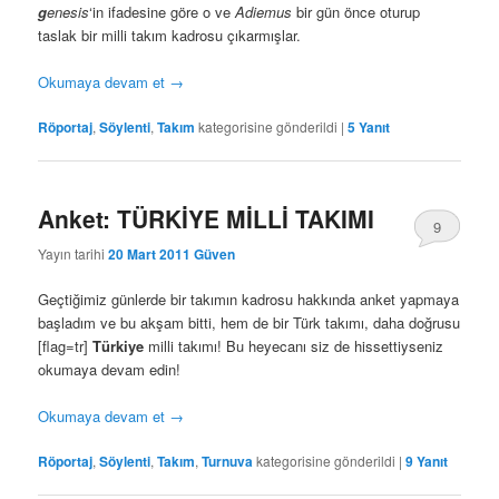
g
enesis
‘in ifadesine göre o ve
Adiemus
bir gün önce oturup
taslak bir milli takım kadrosu çıkarmışlar.
Okumaya devam et
→
Röportaj
,
Söylenti
,
Takım
kategorisine gönderildi
|
5
Yanıt
Anket: TÜRKİYE MİLLİ TAKIMI
9
Yayın tarihi
20 Mart 2011
Güven
Geçtiğimiz günlerde bir takımın kadrosu hakkında anket yapmaya
başladım ve bu akşam bitti, hem de bir Türk takımı, daha doğrusu
[flag=tr]
Türkiye
milli takımı! Bu heyecanı siz de hissettiyseniz
okumaya devam edin!
Okumaya devam et
→
Röportaj
,
Söylenti
,
Takım
,
Turnuva
kategorisine gönderildi
|
9
Yanıt