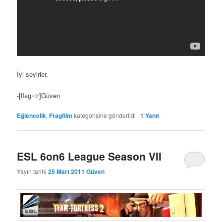
İyi seyirler.
-[flag=tr]Güven
Eğlencelik
,
Fragfilm
kategorisine gönderildi
|
1
Yanıt
ESL 6on6 League Season VII
Yayın tarihi
25 Mart 2011
Güven